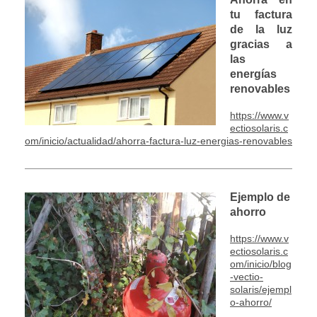
tu factura
de la luz
gracias a
las
energías
renovables
https://www.v
ectiosolaris.c
om/inicio/actualidad/ahorra-factura-luz-energias-renovables
Ejemplo de
ahorro
https://www.v
ectiosolaris.c
om/inicio/blog
-vectio-
solaris/ejempl
o-ahorro/